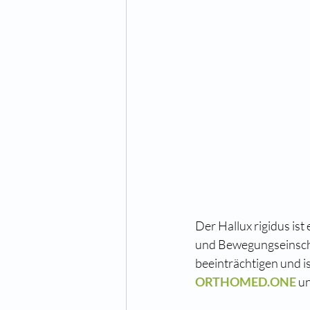
Der Hallux rigidus is
und Bewegungseinschr
beeinträchtigen und i
ORTHOMED.ONE
 u