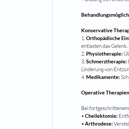
Behandlungsmöglichk
Konservative Therap
1. 
Orthopädische Ein
entlasten das Gelenk.
2. 
Physiotherapie:
 Ü
3. 
Schmerztherapie:
Linderung von Entzü
4. 
Medikamente:
 Sc
Operative Therapien
Bei fortgeschrittenem 
• 
Cheilektomie:
 Ent
• 
Arthrodese:
 Verste