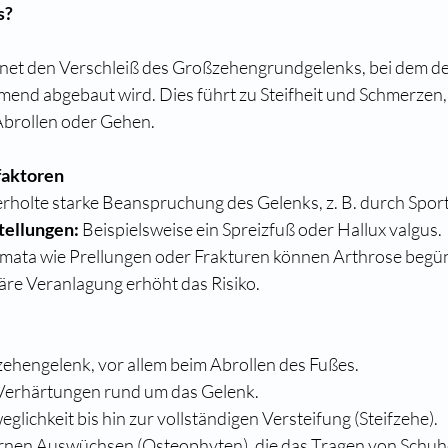
s?
hnet den Verschleiß des Großzehengrundgelenks, bei dem de
end abgebaut wird. Dies führt zu Steifheit und Schmerzen,
brollen oder Gehen.
faktoren
rholte starke Beanspruchung des Gelenks, z. B. durch Sport
tellungen:
 Beispielsweise ein Spreizfuß oder Hallux valgus.
mata wie Prellungen oder Frakturen können Arthrose begün
iäre Veranlagung erhöht das Risiko.
ehengelenk, vor allem beim Abrollen des Fußes.
Verhärtungen rund um das Gelenk.
lichkeit bis hin zur vollständigen Versteifung (Steifzehe).
rnen Auswüchsen (Osteophyten), die das Tragen von Schu