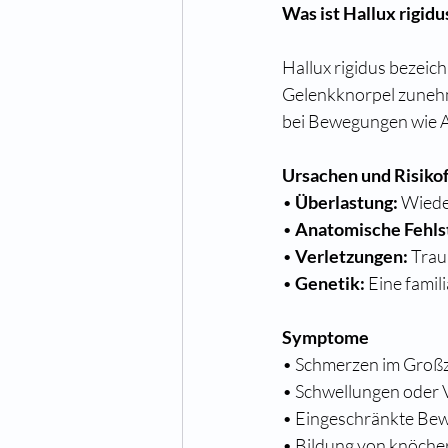
Was ist Hallux rigidu
Hallux rigidus bezeic
Gelenkknorpel zunehm
bei Bewegungen wie A
Ursachen und Risiko
• 
Überlastung:
 Wiede
• 
Anatomische Fehls
• 
Verletzungen:
 Trau
• 
Genetik:
 Eine famil
Symptome
• Schmerzen im Großz
• Schwellungen oder 
• Eingeschränkte Beweg
• Bildung von knöche