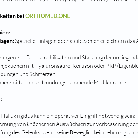
eiten bei 
ORTHOMED.ONE
ien:
lagen:
 Spezielle Einlagen oder steife Sohlen erleichtern das
bungen zur Gelenkmobilisation und Stärkung der umliegend
 Injektionen mit Hyaluronsäure, Kortison oder PRP (Eigenblu
ndungen und Schmerzen.
hmerzmittel und entzündungshemmende Medikamente.
:
Hallux rigidus kann ein operativer Eingriff notwendig sein:
fernung von knöchernen Auswüchsen zur Verbesserung der 
ifung des Gelenks, wenn keine Beweglichkeit mehr möglich is