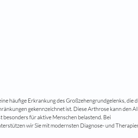
t eine häufige Erkrankung des Großzehengrundgelenks, die 
änkungen gekennzeichnet ist. Diese Arthrose kann den Allt
st besonders für aktive Menschen belastend. Bei 
nterstützen wir Sie mit modernsten Diagnose- und Therapie