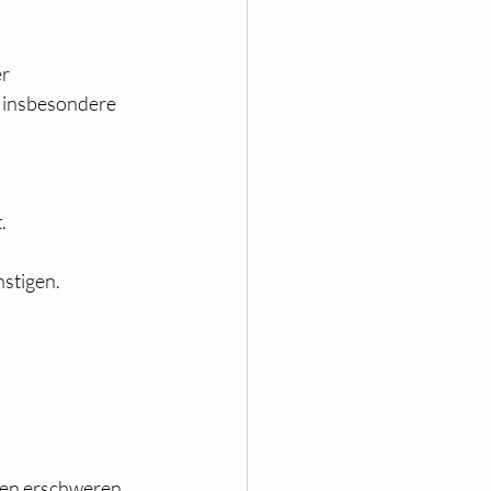
r 
 insbesondere 
.
stigen.
hen erschweren.