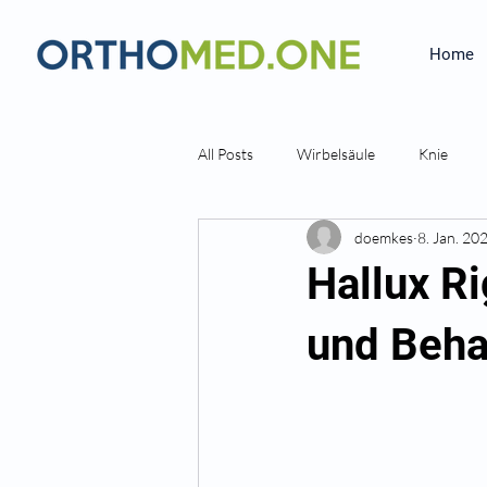
Home
All Posts
Wirbelsäule
Knie
doemkes
8. Jan. 20
Hallux R
und Beha