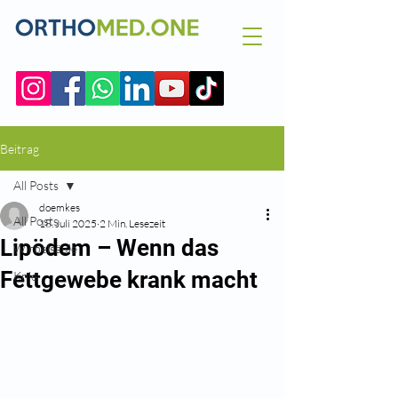
Beitrag
All Posts
doemkes
All Posts
18. Juli 2025
2 Min. Lesezeit
Lipödem – Wenn das
Wirbelsäule
Fettgewebe krank macht
Knie