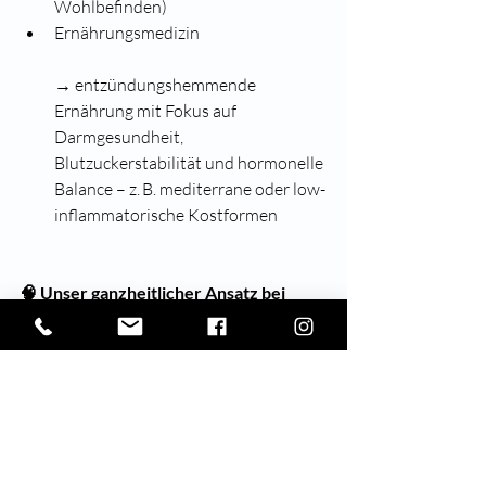
Wohlbefinden)
Ernährungsmedizin
→ entzündungshemmende 
Ernährung mit Fokus auf 
Darmgesundheit, 
Blutzuckerstabilität und hormonelle 
Balance – z. B. mediterrane oder low-
inflammatorische Kostformen
🧠 Unser ganzheitlicher Ansatz bei 
Orthomed.One
Bei 
Orthomed.One
 verstehen wir das 
Lipödem nicht nur als lokale 
Fettverteilungsstörung, sondern als 
multifaktorielle Erkrankung, die eine 
individuelle und interdisziplinäre 