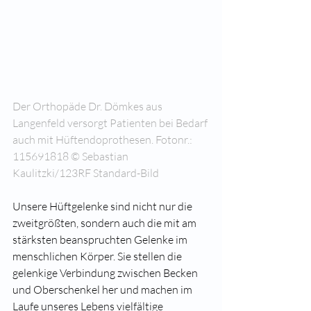
Der Orthopäde Dr. Dömkes aus 
Langenfeld versorgt Patienten bei Bedarf 
auch mit Hüftendoprothesen. Fotonr.: 
115691818 © Sebastian 
Kaulitzki/123RF Standard-Bild
Unsere Hüftgelenke sind nicht nur die 
zweitgrößten, sondern auch die mit am 
stärksten beanspruchten Gelenke im 
menschlichen Körper. Sie stellen die 
gelenkige Verbindung zwischen Becken 
und Oberschenkel her und machen im 
Laufe unseres Lebens vielfältige 