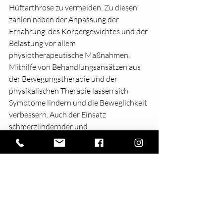
Hüftarthrose zu vermeiden. Zu diesen 
zählen neben der Anpassung der 
Ernährung, des Körpergewichtes und der 
Belastung vor allem 
physiotherapeutische Maßnahmen. 
Mithilfe von Behandlungsansätzen aus 
der Bewegungstherapie und der 
physikalischen Therapie lassen sich 
Symptome lindern und die Beweglichkeit 
verbessern. Auch der Einsatz 
schmerzlindernder und 
entzündungshemmender Arzneimittel 
kommt infrage.
Darüber hinaus haben sich in der 
Privatpraxis in Langenfeld auch einige 
neue Behandlungskonzepte bewährt. Zu 
den vom Orthopäden Dr. Dömkes 
eingesetzten Verfahren, die von 
Patienten aus dem gesamten Raum 