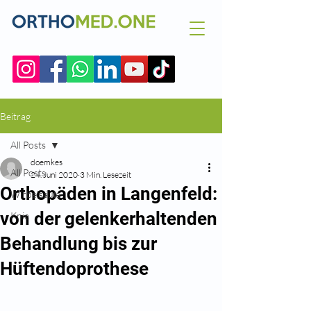
Beitrag
All Posts
doemkes
All Posts
24. Juni 2020
3 Min. Lesezeit
Orthopäden in Langenfeld:
Wirbelsäule
von der gelenkerhaltenden
Knie
Behandlung bis zur
Hüftendoprothese