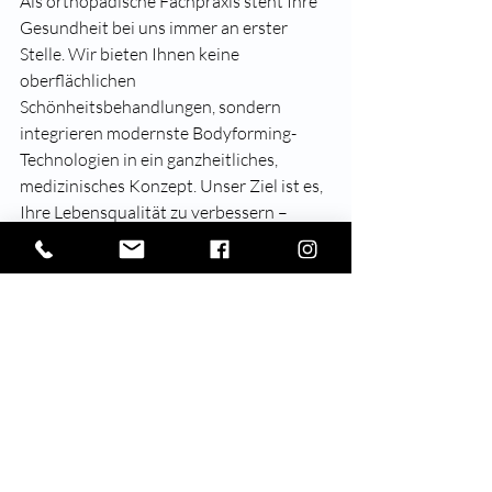
Als orthopädische Fachpraxis steht Ihre 
Gesundheit bei uns immer an erster 
Stelle. Wir bieten Ihnen keine 
oberflächlichen 
Schönheitsbehandlungen, sondern 
integrieren modernste Bodyforming-
Technologien in ein ganzheitliches, 
medizinisches Konzept. Unser Ziel ist es, 
Ihre Lebensqualität zu verbessern – 
durch ein gesteigertes 
Körperbewusstsein, mehr 
Selbstvertrauen und natürlich einen 
gesünderen Körper.
Kommen Sie vorbei und lassen Sie sich 
persönlich beraten. Gemeinsam finden 
wir die passende Behandlung, die genau 
auf Ihre Bedürfnisse abgestimmt ist. Bei 
Orthomed.One in Langenfeld erwarten 