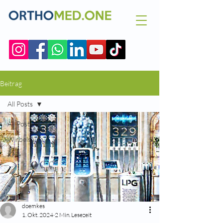
Beitrag
All Posts
All Posts
Wirbelsäule
Knie
doemkes
1. Okt. 2024
2 Min. Lesezeit